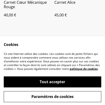
Carnet Cœur Mécanique
Carnet Alice
Rouge
40,00 €
45,00 €
Cookies
Ce site Internet utilise des cookies. Les cookies sont de petits fichiers qui
nous aident à comprendre comment vous utilisez nos services afin
Contactez-nous
Politique de
d'améliorer votre expérience. Vous pouvez en savoir plus sur ces cookies
confidentialité
et contrôler la façon dont ils sont utilisés en cliquant sur « Paramètres des
Politique de cookies
Conditions générales
cookies ». Vous pouvez également consulter notre
politique de cookies
.
Tout accepter
©
2026
L'Atelier de Neige
Paramètres de cookies
powered by