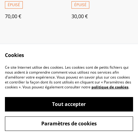
ÉPUISÉ
ÉPUISÉ
70,00 €
30,00 €
Cookies
Ce site Internet utilise des cookies. Les cookies sont de petits fichiers qui
nous aident à comprendre comment vous utilisez nos services afin
Contactez-nous
Politique de
d'améliorer votre expérience. Vous pouvez en savoir plus sur ces cookies
confidentialité
et contrôler la façon dont ils sont utilisés en cliquant sur « Paramètres des
Politique de cookies
Conditions générales
cookies ». Vous pouvez également consulter notre
politique de cookies
.
Tout accepter
©
2026
L'Atelier de Neige
Paramètres de cookies
powered by