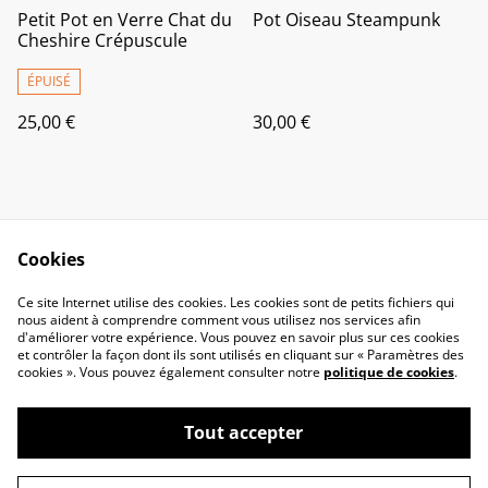
Petit Pot en Verre Chat du
Pot Oiseau Steampunk
Cheshire Crépuscule
ÉPUISÉ
25,00 €
30,00 €
Cookies
Ce site Internet utilise des cookies. Les cookies sont de petits fichiers qui
nous aident à comprendre comment vous utilisez nos services afin
Contactez-nous
Politique de
d'améliorer votre expérience. Vous pouvez en savoir plus sur ces cookies
confidentialité
et contrôler la façon dont ils sont utilisés en cliquant sur « Paramètres des
Politique de cookies
Conditions générales
cookies ». Vous pouvez également consulter notre
politique de cookies
.
Tout accepter
©
2026
L'Atelier de Neige