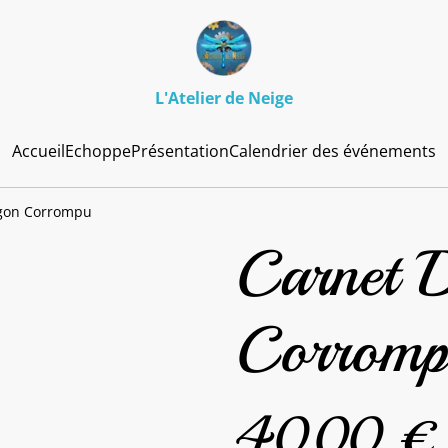
L'Atelier de Neige
Accueil
Echoppe
Présentation
Calendrier des événements
gon Corrompu
Carnet 
Corromp
40,00 €