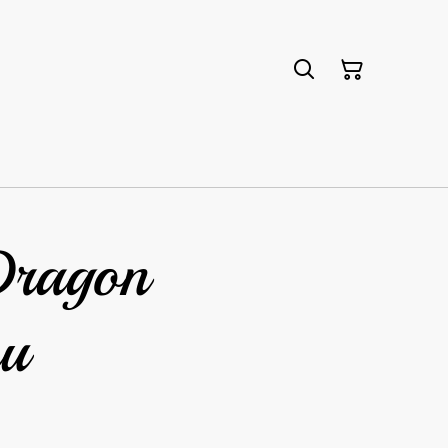
Dragon
u