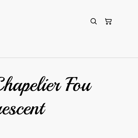
hapelier Fou
escent