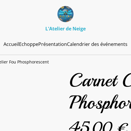
L'Atelier de Neige
Accueil
Echoppe
Présentation
Calendrier des événements
elier Fou Phosphorescent
Carnet C
Phosphor
45,00 €